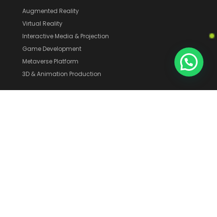
Augmented Reality
Virtual Reality
Interactive Media & Projection
Game Development
Metaverse Platform
3D & Animation Production
Solutions
Marketing
Education
Entertainment
Art & Culture
Find More
Portofolio
Blog