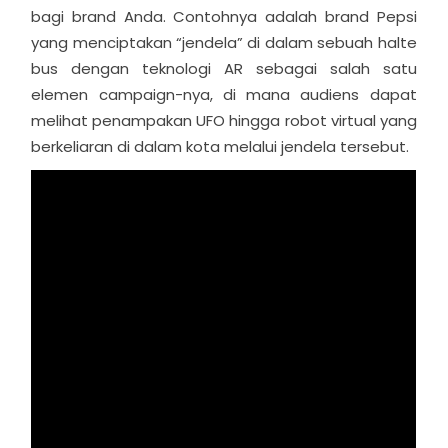
bagi brand Anda. Contohnya adalah brand Pepsi
yang menciptakan “jendela” di dalam sebuah halte
bus dengan teknologi AR sebagai salah satu
elemen campaign-nya, di mana audiens dapat
melihat penampakan UFO hingga robot virtual yang
berkeliaran di dalam kota melalui jendela tersebut.