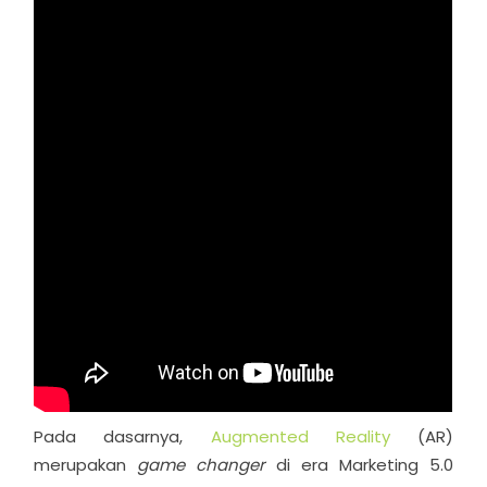
Pada dasarnya,
Augmented Reality
(AR)
merupakan
game changer
di era Marketing 5.0