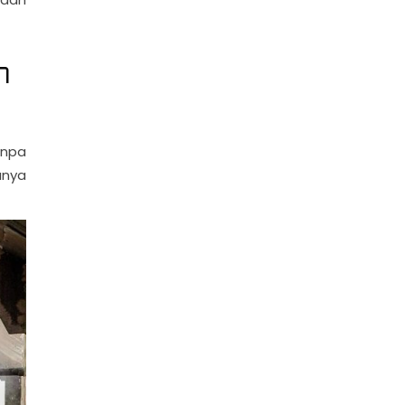
n
anpa
anya