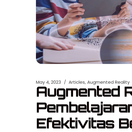
May 4, 2023
Articles
Augmented Reality
Augmented R
Pembelajara
Efektivitas B