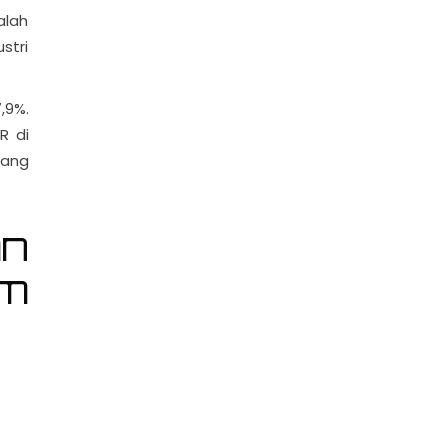
alah
stri
,9%.
R di
uang
n
m