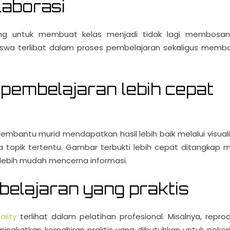
laborasi
 untuk membuat kelas menjadi tidak lagi membosan
siswa terlibat dalam proses pembelajaran sekaligus memb
pembelajaran lebih cepat
bantu murid mendapatkan hasil lebih baik melalui visuali
 topik tertentu. Gambar terbukti lebih cepat ditangkap m
lebih mudah mencerna informasi.
elajaran yang praktis
lity
terlihat dalam pelatihan profesional. Misalnya, reprod
ningkatkan kemahiran praktis yang dibutuhkan untuk peker