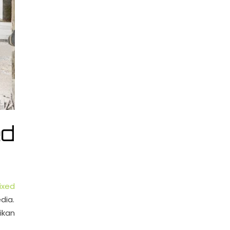
d
ixed
dia.
ikan