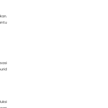
kan.
antu
sasi
urid
uksi
jaan