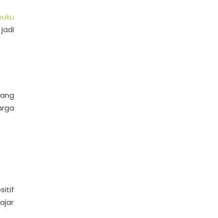
buku
jadi
yang
arga
itif
ajar