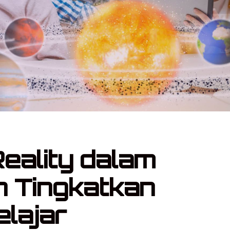
eality dalam
n Tingkatkan
elajar