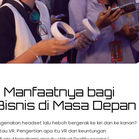
 Manfaatnya bagi
isnis di Masa Depan
genakan headset lalu heboh bergerak ke kiri dan ke kanan?
 atau VR. Pengertian apa itu VR dan keuntungan
ini. Memahami apa itu Virtual Reality secara l