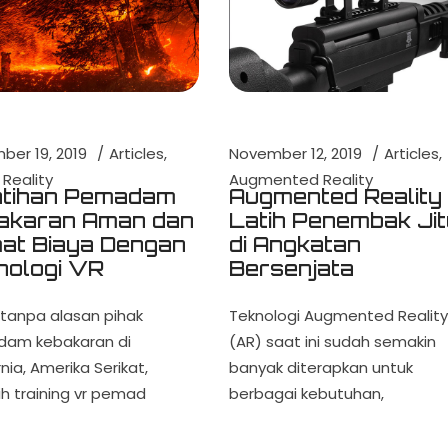
er 19, 2019
Articles
November 12, 2019
Articles
 Reality
Augmented Reality
atihan Pemadam
Augmented Reality
akaran Aman dan
Latih Penembak Jit
at Biaya Dengan
di Angkatan
nologi VR
Bersenjata
tanpa alasan pihak
Teknologi Augmented Reality
am kebakaran di
(AR) saat ini sudah semakin
rnia, Amerika Serikat,
banyak diterapkan untuk
h training vr pemad
berbagai kebutuhan,