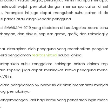
una basah. Walau begitu, perangkat VR ini mampu mencipt
t melewati wajah pemakai dengan memompa cairan di sek
. Perangkat ini juga dapat mengubah suhu cairan di d
si panas atau dingin kepada pengguna.
si SIGGRAPH 2019 yang diadakan di Los Angeles. Acara tah
bangan, dan diskusi seputar game, grafik, dan teknologi 
dapat diterapkan oleh pengguna yang memberikan pengal
eperti pengalaman
realitas virtual
scuba-diving.
nyampaikan suhu tenggelam sehingga cairan dalam to
 dalam topeng juga dapat meningkat ketika pengguna men
 VR ini.
 dalam pengalaman VR berbasis air akan membantu menjad
bagi pemakainya.
p pengembangan, jadi bagi kamu yang penasaran ingin men
.