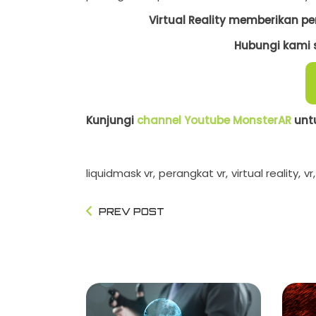
Virtual Reality memberikan
Hubungi kami s
Kunjungi
channel Youtube MonsterAR
untu
liquidmask vr
perangkat vr
virtual reality
vr
PREV POST