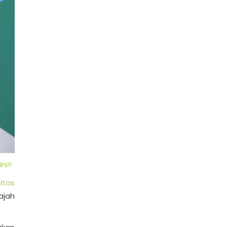
i!!
itas
ajah