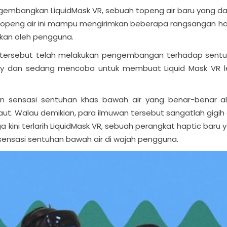
mengembangkan LiquidMask VR, sebuah topeng air baru yang d
 Topeng air ini mampu mengirimkan beberapa rangsangan ha
akan oleh pengguna.
iti tersebut telah melakukan pengembangan terhadap sent
lity dan sedang mencoba untuk membuat Liquid Mask VR l
an sensasi sentuhan khas bawah air yang benar-benar a
t. Walau demikian, para ilmuwan tersebut sangatlah gigih
 kini terlarih LiquidMask VR, sebuah perangkat haptic baru 
ensasi sentuhan bawah air di wajah pengguna.