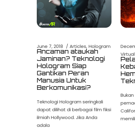
June 7, 2018
Articles
Hologram
Decemb
Ancaman ataukah
Virtual
Jaminan? Teknologi
Pel
Hologram Siap
Keb
Gantikan Peran
Hem
Manusia Untuk
Tek
Berkomunikasi?
Bukan 
Teknologi Hologram seringkali
pemad
dapat dilihat di berbagai film fiksi
Califo
ilmiah Hollywood. Jika Anda
memili
adala