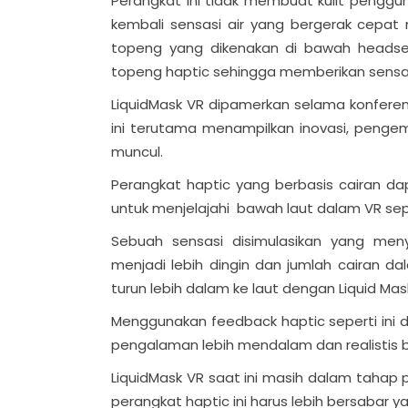
Perangkat ini tidak membuat kulit pengg
kembali sensasi air yang bergerak cepa
topeng yang dikenakan di bawah headset
topeng haptic sehingga memberikan sensa
LiquidMask VR dipamerkan selama konferen
ini terutama menampilkan inovasi, pengem
muncul.
Perangkat haptic yang berbasis cairan 
untuk menjelajahi bawah laut dalam VR s
Sebuah sensasi disimulasikan yang me
menjadi lebih dingin dan jumlah cairan
turun lebih dalam ke laut dengan Liquid Mask
Menggunakan feedback haptic seperti ini
pengalaman lebih mendalam dan realistis 
LiquidMask VR saat ini masih dalam taha
perangkat haptic ini harus lebih bersabar ya