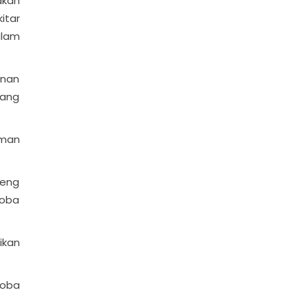
akan
itar
alam
unan
yang
aman
peng
coba
ikan
coba