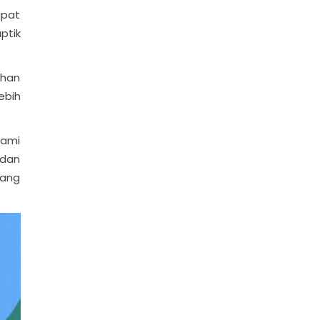
apat
ptik
uhan
ebih
lami
 dan
yang