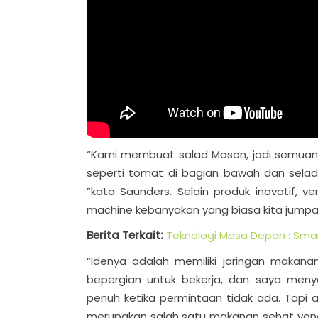
“Kami membuat salad Mason, jadi semua
seperti tomat di bagian bawah dan sela
”kata Saunders. Selain produk inovatif, ve
machine kebanyakan yang biasa kita jumpai,
Berita Terkait:
Teknologi Masa Depan : Sma
“Idenya adalah memiliki jaringan makanan 
bepergian untuk bekerja, dan saya meny
penuh ketika permintaan tidak ada. Tapi 
merupakan salah satu makanan sehat yang ja