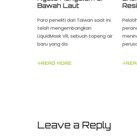
Res
Bawah Laut
Pelat
Para peneliti dari Taiwan saat ini
peran
telah mengembangkan
menin
LiquidMask VR, sebuah topeng air
perus
baru yang da
REA
READ MORE
Leave a Reply