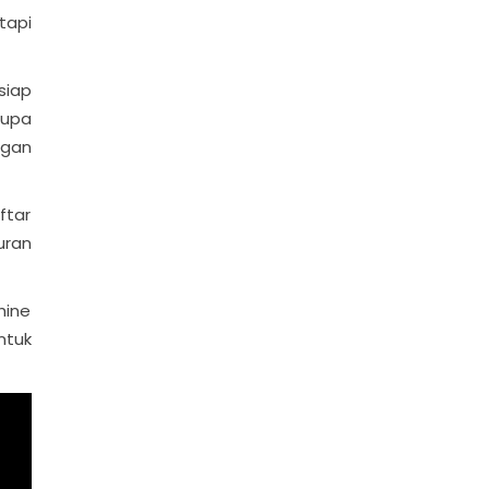
tapi
siap
rupa
ngan
ftar
uran
hine
ntuk