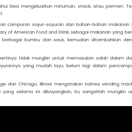
tahui bisa mengeluarkan minuman, snack, atau permen. Te
?
 dari campuran sayur-sayuran dan bahan-bahan makanan 
ionary of American Food and Drink, sebagai makanan yang be
an berbagai bumbu dan saus, kemudian ditambahkan de
epertinya tidak mungkin untuk memasukan salah dalam da
ayurannya yang mudah layu, belum lagi dalam pencamp
idge dari Chicago, Illinois mengatakan bahwa vending mac
i yang selama ini dibayangkan, itu sangatlah mungkin u