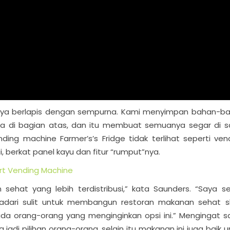
nya berlapis dengan sempurna. Kami menyimpan bahan-b
da di bagian atas, dan itu membuat semuanya segar di s
nding machine Farmer’s’s Fridge tidak terlihat seperti ven
 berkat panel kayu dan fitur “rumput”nya.
rt Vending Machine
sehat yang lebih terdistribusi,” kata Saunders. “Saya se
adari sulit untuk membangun restoran makanan sehat s
ada orang-orang yang menginginkan opsi ini.” Mengingat s
di pilihan orang-orang, selain itu makanan ini juga baik u