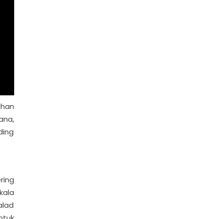
ahan
ana,
ding
ring
kala
alad
ntuk