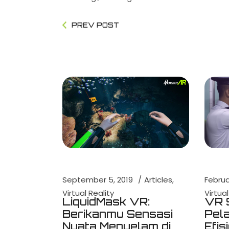
PREV POST
Februa
September 5, 2019
Articles
Virtual
Virtual Reality
VR 
LiquidMask VR:
Pela
Berikanmu Sensasi
Efis
Nyata Menyelam di