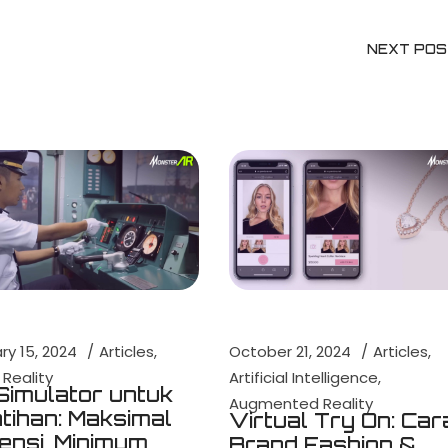
NEXT PO
ry 15, 2024
Articles
October 21, 2024
Articles
 Reality
Artificial Intelligence
Simulator untuk
Augmented Reality
tihan: Maksimal
Virtual Try On: Car
iensi, Minimum
Brand Fashion &