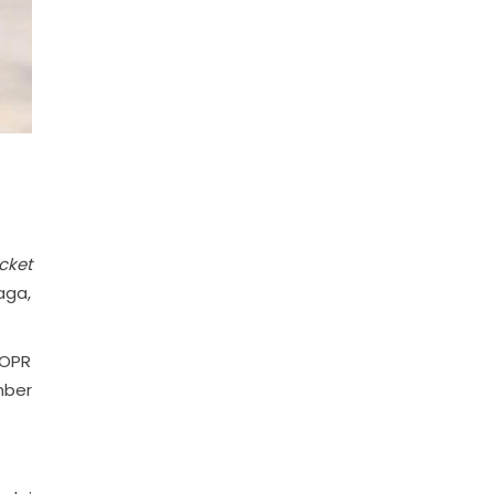
cket
aga,
 OPR
mber