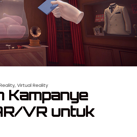
eality
Virtual Reality
n Kampanye
AR/VR untuk