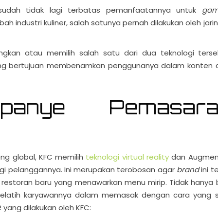
udah tidak lagi terbatas pemanfaatannya untuk
gam
ndustri kuliner, salah satunya pernah dilakukan oleh jari
an atau memilih salah satu dari dua teknologi terse
ang bertujuan membenamkan penggunanya dalam konten a
panye Pemasara
ng global, KFC memilih
teknologi virtual reality
dan Augmen
gi pelanggannya. Ini merupakan terobosan agar
brand
ini 
d
restoran baru yang menawarkan menu mirip. Tidak hanya 
elatih karyawannya dalam memasak dengan cara yang s
ang dilakukan oleh KFC: