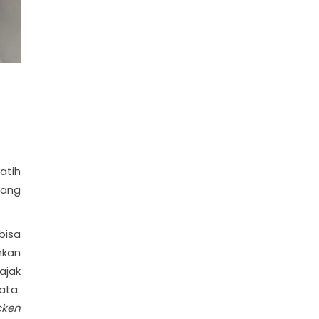
atih
mang
bisa
hkan
ajak
ata.
cken