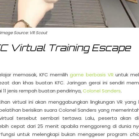
Image Source: VR Scout
C Virtual Training Escape
elajar memasak, KFC memilih
game berbasis VR
untuk mel
zat dan khas buatan KFC. Jaringan gerai ini sendiri me
11 jenis rempah buatan pendirinya,
Colonel Sanders
.
tihan virtual ini akan menggabungkan lingkungan VR yang 
i pelatihan berisikan suara Colonel Sanders yang memerinta
virtual tersebut sembari tertawa. Lalu, peserta akan di
bih cepat dari 25 menit apabila menggoreng di dunia ny
erfungsi untuk melengkapi bukan menggeser program
chi