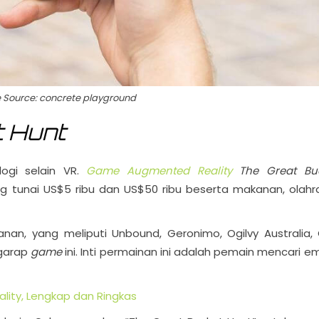
 Source: concrete playground
t Hunt
logi selain VR.
Game Augmented Reality
The Great Bu
g tunai US$5 ribu dan US$50 ribu beserta makanan, olahr
an, yang meliputi Unbound, Geronimo, Ogilvy Australia,
ggarap
game
ini. Inti permainan ini adalah pemain mencari e
ality, Lengkap dan Ringkas