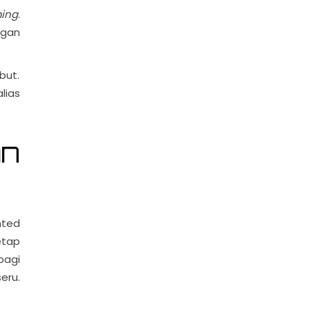
ing
.
ngan
but.
lias
n
ted
tetap
bagi
eru.