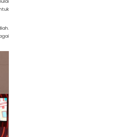
ulai
ntuk
iah.
agai