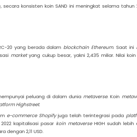
D, secara konsisten koin SAND ini meningkat selama tahun 
ERC-20 yang berada dalam
blockchain
Ethereum
. Saat ini
isasi
market
yang cukup besar, yakni 2,435 miliar. Nilai koin
g mempunyai peluang di dalam dunia
metaverse
. Koin
metav
atform Highstreet
.
lam
e-commerce Shopify
juga telah terintegrasi pada
plat
2022 kapitalisasi pasar
koin metaverse
HIGH sudah lebih 
ara dengan 2,11 USD.