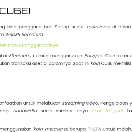
(CUBE)
ang bisa pengguna beli. Setiap sudut
metaverse
di dala
rm
WebXR Somnium
.
s dan Kasus Penggunaannya
ntai
Ethereum
, namun menggunakan
Polygon
. Oleh karen
kan transaksi aset di dalamnya. Saat ini
koin
CUBE memiliki n
manfaatkan untuk melakukan
streaming
video. Pengelolaan 
rbagi
bandwidth
serta sumber daya
peer to peer
ta
a menggunakan
koin metaverse
berupa THETA untuk melak