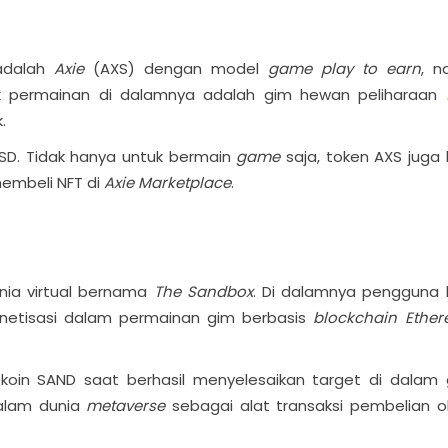
adalah
Axie
(AXS) dengan model
game play to earn
, 
uk permainan di dalamnya adalah gim hewan peliharaan
.
4 USD. Tidak hanya untuk bermain
game
saja, token AXS juga 
embeli NFT di
Axie Marketplace
.
nia virtual bernama
The Sandbox
. Di dalamnya pengguna 
netisasi dalam permainan gim berbasis
blockchain Ethe
koin SAND saat berhasil menyelesaikan target di dalam 
dalam dunia
metaverse
sebagai alat transaksi pembelian o