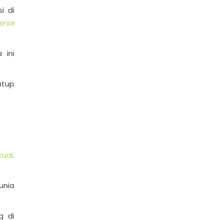
i di
erse
 ini
utup
tual
.
unia
g di