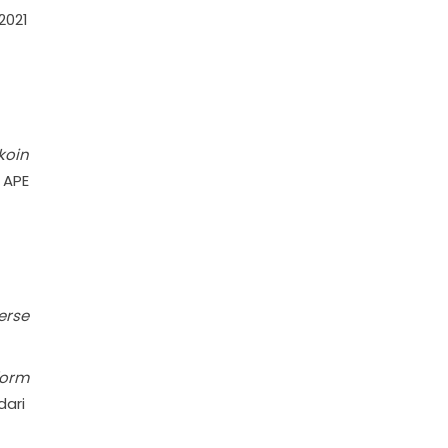
2021
koin
 APE
erse
form
dari