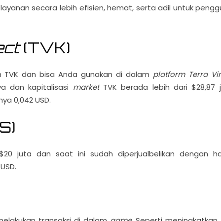
ayanan secara lebih efisien, hemat, serta adil untuk pengg
ect
(TVK)
ah TVK dan bisa Anda gunakan di dalam
platform Terra Vir
a dan kapitalisasi
market
TVK berada lebih dari $28,87 j
inya 0,042 USD.
S)
 $20 juta dan saat ini sudah diperjualbelikan dengan h
 USD.
melakukan transaksi di dalam
game
. Seperti meningkatkan f