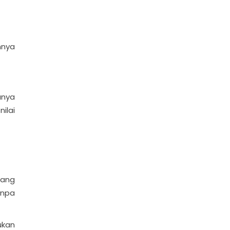
mnya
anya
ilai
yang
npa
ukan