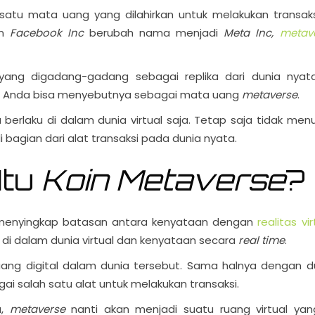
atu mata uang yang dilahirkan untuk melakukan transaks
an
Facebook Inc
berubah nama menjadi
Meta Inc,
metav
yang digadang-gadang sebagai replika dari dunia nyata
. Anda bisa menyebutnya sebagai mata uang
metaverse
.
rlaku di dalam dunia virtual saja. Tetap saja tidak men
bagian dari alat transaksi pada dunia nyata.
Itu
Koin Metaverse
?
 menyingkap batasan antara kenyataan dengan
realitas vir
i dalam dunia virtual dan kenyataan secara
real time
.
ng digital dalam dunia tersebut. Sama halnya dengan d
i salah satu alat untuk melakukan transaksi.
a,
metaverse
nanti akan menjadi suatu ruang virtual yan