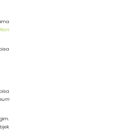
nama
Non
bisa
bisa
reum
gim.
bjek