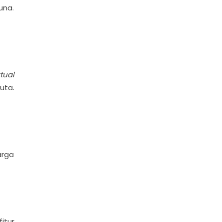
una.
tual
uta.
arga
itur