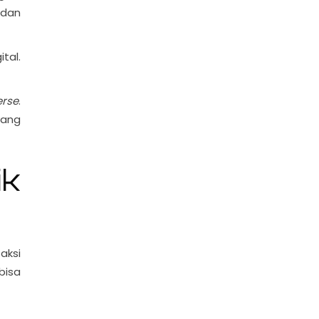
 dan
tal.
rse
.
yang
k
aksi
bisa