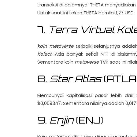
transaksi di dalamnya. THETA menyediakan l
Untuk saat ini token THETA bernilai 1,27 USD.
7.
Terra Virtual Kol
koin
metaverse
terbaik selanjutnya adal
Kolect
. Ada banyak sekali NFT di dalamny
Sementara koin
metaverse
TVK saat ini nila
8.
Star Atlas
(ATLA
Mempunyai kapitalisasi pasar lebih dari
$0,009347. Sementara nilainya adalah 0,017
9.
Enjin
(ENJ)
Koin
metaverse
ENJ bisa digunakan untuk 