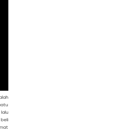
alah
uatu
lalu
beli
emat