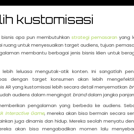
ih kustomisasi
nis bisnis apa pun membutuhkan
strategi pemasaran
yang l
i ruang untuk menyesuaikan target audiens, tujuan pemasa
galaman membantu berbagai jenis bisnis klien untuk ber
 lebih leluasa mengutak-atik konten. Ini sangatlah pen
pas dengan target konsumen akan lebih mengefekti
s AR yang kustomisasi lebih secara detail menyematkan
b
udah audiens dalam mengingat
brand
dalam jangka panjan
memberikan pengalaman yang berbeda ke audiens. Seb
AR
Interactive Game
, mereka akan bisa bermain secara ser
inkan juga dinamis dan hidup. Mereka seolah menyatu de
mereka akan bisa mengabadikan momen lalu menyeba