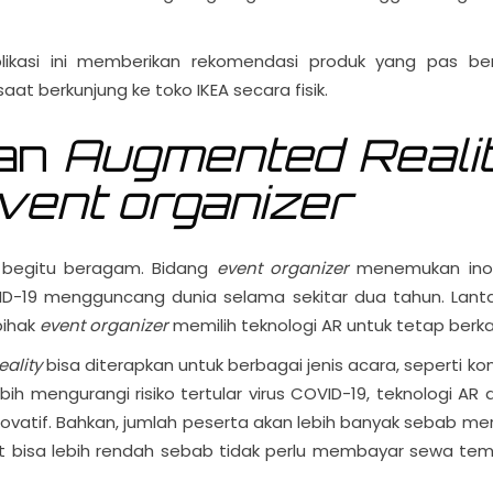
plikasi ini memberikan rekomendasi produk yang pas ber
t berkunjung ke toko IKEA secara fisik.
tan
Augmented Reali
vent organizer
 begitu beragam. Bidang
event organizer
menemukan ino
VID-19 mengguncang dunia selama sekitar dua tahun. Lant
pihak
event organizer
memilih teknologi AR untuk tetap berka
ality
bisa diterapkan untuk berbagai jenis acara, seperti kon
ih mengurangi risiko tertular virus COVID-19, teknologi AR 
vatif. Bahkan, jumlah peserta akan lebih banyak sebab me
et bisa lebih rendah sebab tidak perlu membayar sewa te