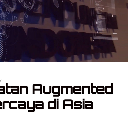
y
atan Augmented
rcaya di Asia