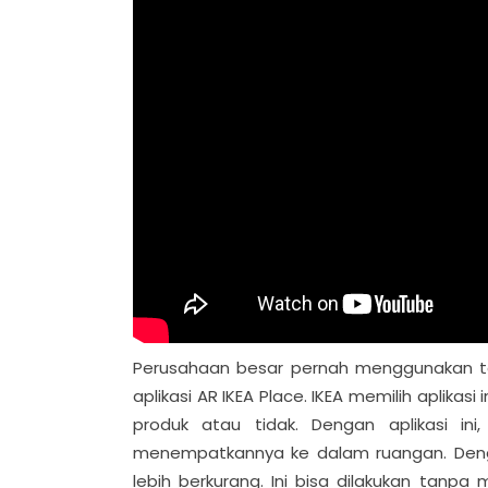
Perusahaan besar pernah menggunakan te
aplikasi AR IKEA Place. IKEA memilih apli
produk atau tidak. Dengan aplikasi ini
menempatkannya ke dalam ruangan. Dengan
lebih berkurang. Ini bisa dilakukan tan