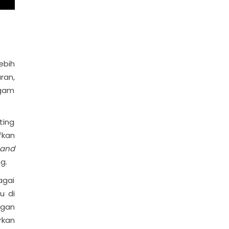
ebih
ran,
agam
ting
fkan
rand
g.
agai
u di
ngan
rkan