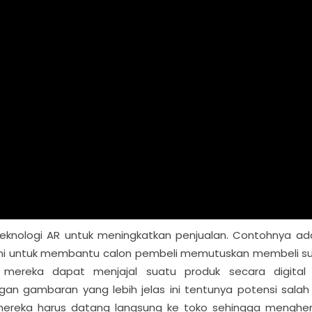
knologi AR untuk meningkatkan penjualan. Contohnya ad
kasi ini untuk membantu calon pembeli memutuskan membeli s
, mereka dapat menjajal suatu produk secara digital 
 gambaran yang lebih jelas ini tentunya potensi salah 
pa mereka harus datang langsung ke toko sehingga mengh