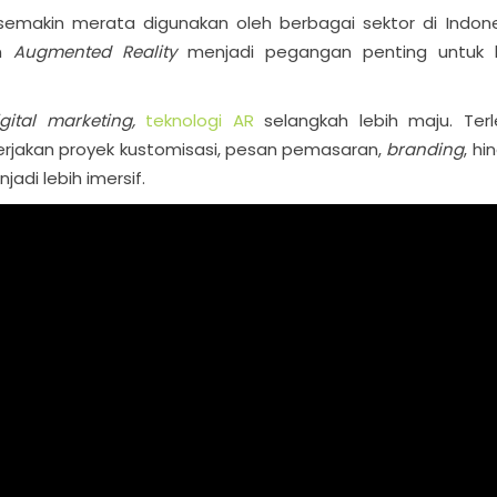
emakin merata digunakan oleh berbagai sektor di Indone
an
Augmented Reality
menjadi pegangan penting untuk 
igital marketing,
teknologi AR
selangkah lebih maju. Terl
rjakan proyek kustomisasi, pesan pemasaran,
branding
, hi
di lebih imersif.