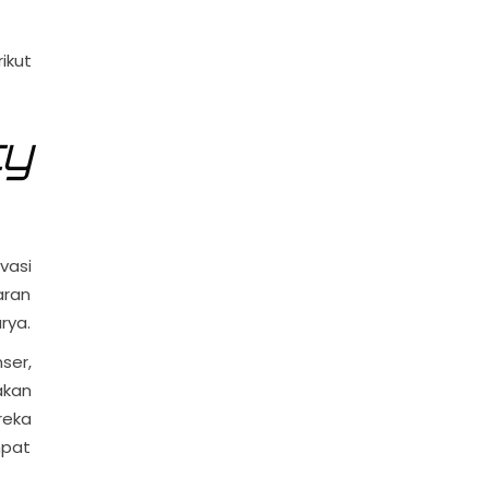
ikut
ty
vasi
aran
rya.
ser,
akan
reka
mpat