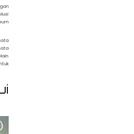
ngan
lusi
seum
sata
sata
lain
ntuk
ui