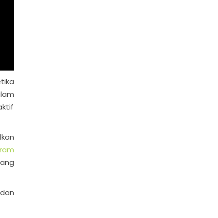
tika
lam
ktif
lkan
gram
yang
 dan