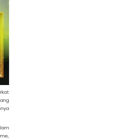
rkat
yang
snya
alam
ame,