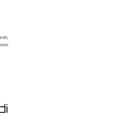
rah,
pada
di