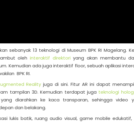
an sebanyak 13 teknologi di Museum BPK RI Magelang. Ke
sambut oleh
interaktif direktori
yang akan membantu da
 Kemudian ada juga interaktif floor, sebuah aplikasi intera
akilan BPK RI.
ugmented Reality
juga di sini. Fitur AR ini dapat menampi
lam tampilan 3D. Kemudian terdapat juga
teknologi holo
r yang diarahkan ke kaca transparan, sehingga video 
u depan dan belakang.
ikasi lukis batik, ruang audio visual, game mobile edukatif,