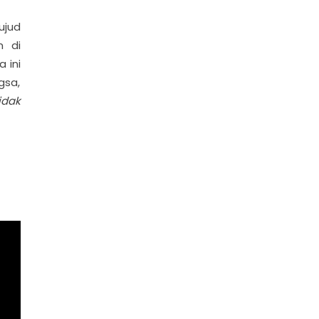
ujud
m di
 ini
gsa,
idak